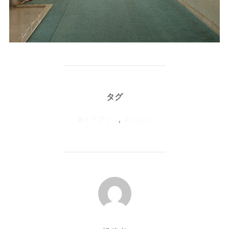
タグ
#トラブゾン
,
＃トルコ
投稿者