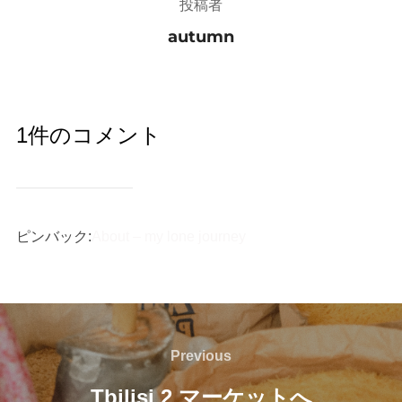
投稿者
autumn
1件のコメント
ピンバック:
About – my lone journey
投
Previous
Previous
稿
Tbilisi 2 マーケットへ