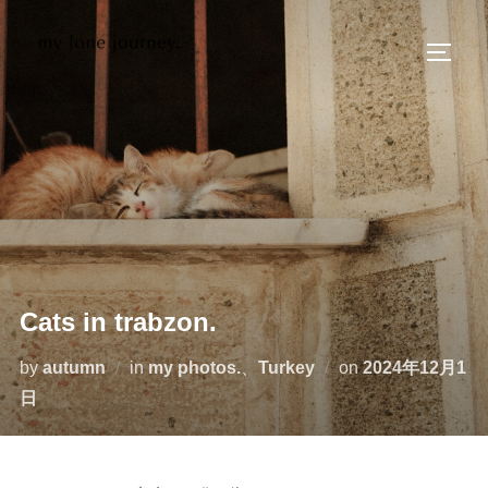
コ
ン
サイド
テ
ン
ツ
へ
ス
キ
ッ
プ
Cats in trabzon.
投
by
autumn
in
my photos.
、
Turkey
on
2024年12月1
稿
日
日: