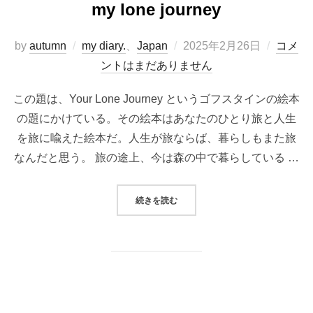
my lone journey
投
by
autumn
my diary.
、
Japan
2025年2月26日
コメ
稿
ントはまだありません
日:
この題は、Your Lone Journey というゴフスタインの絵本
の題にかけている。その絵本はあなたのひとり旅と人生
を旅に喩えた絵本だ。人生が旅ならば、暮らしもまた旅
なんだと思う。 旅の途上、今は森の中で暮らしている …
“MY LONE JOURNEY”
続きを読む