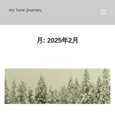
コ
ン
サイド
テ
ン
ツ
月:
2025年2月
へ
ス
キ
ッ
プ