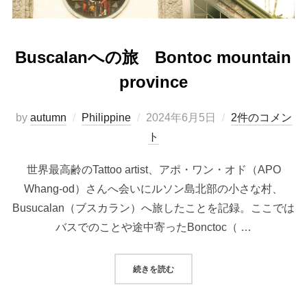
Buscalanへの旅 Bontoc mountain
province
投
by
autumn
Philippine
2024年6月5日
2件のコメン
稿
ト
日:
世界最高齢のTattoo artist、アポ・ワン・オド（APO
Whang-od）さんへ会いにルソン島北部の小さな村、
Busucalan（ブスカラン）へ旅したことを記録。ここでは
バスでのことや途中寄ったBonctoc（ …
“BUSCALANへの旅 BONTOC MO
続きを読む