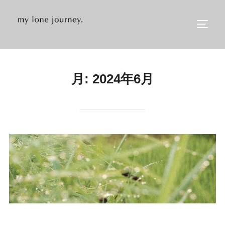
コ
ン
サイド
テ
ン
ツ
月:
2024年6月
へ
ス
キ
ッ
プ