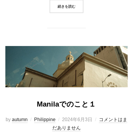
“MANILAでのこと２”
続きを読む
Manilaでのこと１
投
by
autumn
Philippine
2024年6月3日
コメントはま
稿
だありません