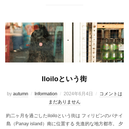
Iloiloという街
投
by
autumn
Information
2024年6月4日
コメントは
稿
まだありません
日:
約二ヶ月を過ごしたiloiloという街は フィリピンのパナイ
島（Panay island）南に位置する 先進的な地方都市。 夕