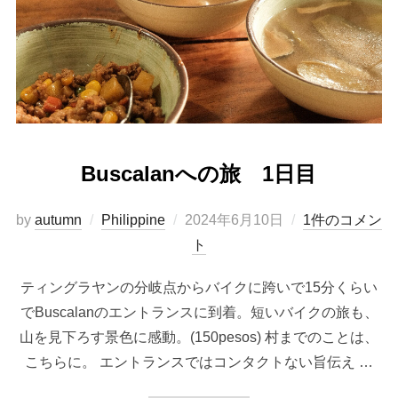
Buscalanへの旅 1日目
投
by
autumn
Philippine
2024年6月10日
1件のコメン
稿
ト
日:
ティングラヤンの分岐点からバイクに跨いで15分くらい
でBuscalanのエントランスに到着。短いバイクの旅も、
山を見下ろす景色に感動。(150pesos) 村までのことは、
こちらに。 エントランスではコンタクトない旨伝え …