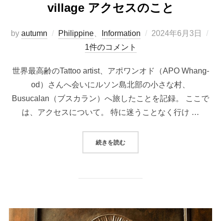
village アクセスのこと
投
by
autumn
Philippine
、
Information
2024年6月3日
稿
1件のコメント
日:
世界最高齢のTattoo artist、アポワンオド（APO Whang-
od）さんへ会いにルソン島北部の小さな村、
Busucalan（ブスカラン）へ旅したことを記録。 ここで
は、アクセスについて。 特に迷うことなく行け …
“BUSCALANへの旅 A SMALL T
続きを読む