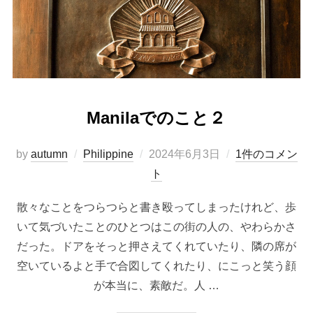
Manilaでのこと２
投
by
autumn
Philippine
2024年6月3日
1件のコメン
稿
ト
日:
散々なことをつらつらと書き殴ってしまったけれど、歩
いて気づいたことのひとつはこの街の人の、やわらかさ
だった。ドアをそっと押さえてくれていたり、隣の席が
空いているよと手で合図してくれたり、にこっと笑う顔
が本当に、素敵だ。人 …