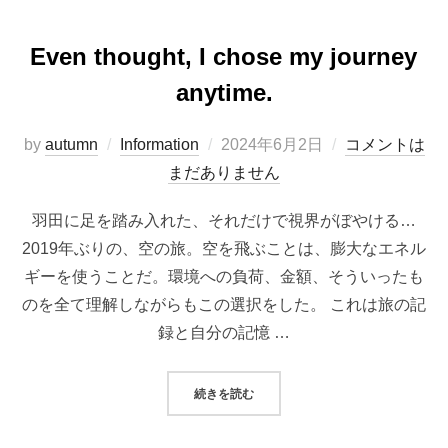
Even thought, I chose my journey
anytime.
投
by
autumn
Information
2024年6月2日
コメントは
稿
まだありません
日:
羽田に足を踏み入れた、それだけで視界がぼやける…
2019年ぶりの、空の旅。空を飛ぶことは、膨大なエネル
ギーを使うことだ。環境への負荷、金額、そういったも
のを全て理解しながらもこの選択をした。 これは旅の記
録と自分の記憶 …
“EVEN THOUGHT, I CHOSE MY 
続きを読む