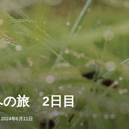
nへの旅 2日目
投
n
2024年6月11日
稿