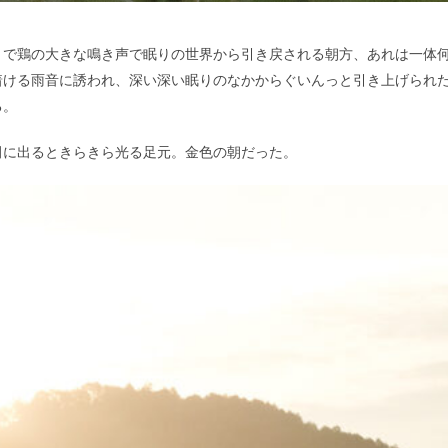
日:
くで鶏の大きな鳴き声で眠りの世界から引き戻される朝方、あれは一体
着ける雨音に誘われ、深い深い眠りのなかからぐいんっと引き上げられ
る。
田に出るときらきら光る足元。金色の朝だった。