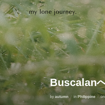
コ
ン
テ
ン
ツ
へ
ス
キ
ッ
プ
Buscala
by
autumn
in
Philippine
o