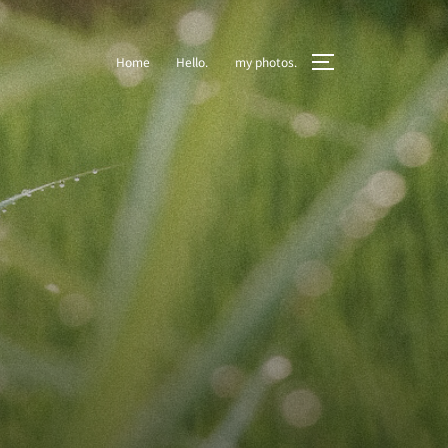
Home
Hello.
my photos.
サイドバーとナビ