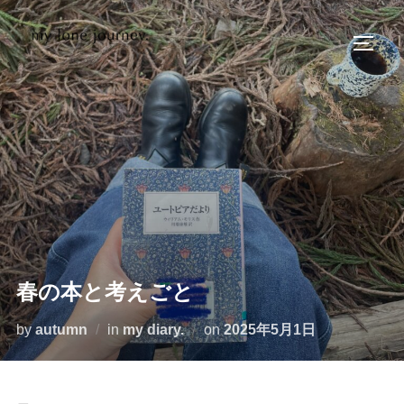
コ
ン
サイド
テ
ン
ツ
へ
ス
キ
ッ
プ
春の本と考えごと
投
by
autumn
in
my diary.
on
2025年5月1日
稿
日: