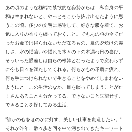
あの頃のような極端で禁欲的な姿勢からは、私自身の平
和は生まれないと、やっとそこから抜け出せたように思
うこの頃。多少の文明に感謝して、好きな服を着て、お
気に入りの香りを纏っておくこと。でもあの頃の全てだ
ったお金では得られないただ在るもの、夏の夕焼けの美
しさ、水の揺蕩いや揺れる木々の下の木漏れ日の喜び、
そういった眼差しは自らの根幹となったようで変わらず
に今も日々を満たしてくれる。何もかもの矛盾に疲れ、
何も手につけられないで生きることをやめてしまわない
ようにと、この生活のなか、目を瞑ってしまうことがた
くさんあることも分かってる。できないこと失望せず、
できることを探してみる生活。
”誰かの心をほのかに灯す、美しい仕事を創造したい。”
それが昨年、散々歩き回る中で湧き出てきたキーワード