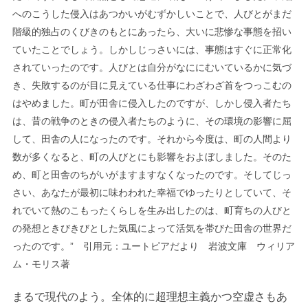
へのこうした侵入はあつかいがむずかしいことで、人びとがまだ
階級的独占のくびきのもとにあったら、大いに悲惨な事態を招い
ていたことでしょう。しかしじっさいには、事態はすぐに正常化
されていったのです。人びとは自分がなににむいているかに気づ
き、失敗するのが目に見えている仕事にわざわざ首をつっこむの
はやめました。町が田舎に侵入したのですが、しかし侵入者たち
は、昔の戦争のときの侵入者たちのように、その環境の影響に屈
して、田舎の人になったのです。それから今度は、町の人間より
数が多くなると、町の人びとにも影響をおよぼしました。そのた
め、町と田舎のちがいがますますなくなったのです。そしてじっ
さい、あなたが最初に味わわれた幸福でゆったりとしていて、そ
れでいて熱のこもったくらしを生み出したのは、町育ちの人びと
の発想ときびきびとした気風によって活気を帯びた田舎の世界だ
ったのです。” 引用元：ユートピアだより 岩波文庫 ウィリア
ム・モリス著
まるで現代のよう。全体的に超理想主義かつ空虚さもあ