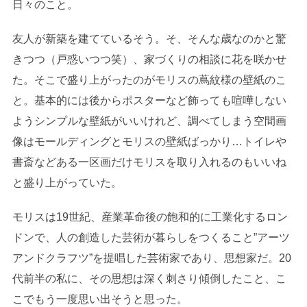
日々のこと。
友人が新築を建てているそう。そ、そんな歳なのかと驚
きつつ（戸惑いつつ笑）、家づくりの相談に花を咲かせ
た。そこで盛り上がったのがモリスの蔦紋様の壁紙のこ
と。基本的には後からポスターなど飾っても喧嘩しない
ようシンプルな壁紙がいいけれど、調べてしまう空間画
像はモールディングとモリスの壁紙ばっかり…トイレや
書斎などある一区画だけモリスを取り入れるのもいいね
と盛り上がっていた。
モリスは19世紀、産業革命後の飽和的に工業化するロン
ドンで、人の創造した芸術が暮らしをつくること”アーツ
アンドクラフツ”を提唱した芸術家であり、思想家だ。20
代前半の私に、その思想は深く刺さり傾倒したこと、こ
こでもう一度思い出そうと思った。